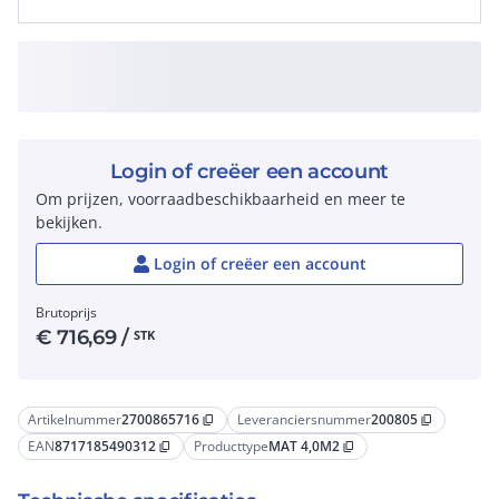
Login of creëer een account
Om prijzen, voorraadbeschikbaarheid en meer te
bekijken.
Login of creëer een account
Brutoprijs
€
716,69
/
STK
Artikelnummer
2700865716
Leveranciersnummer
200805
content_copy
content_copy
EAN
8717185490312
Producttype
MAT 4,0M2
content_copy
content_copy