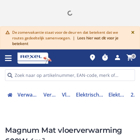
G
×
De zomervakantie staat voor de deur en dat betekent dat we
warning
routes gedeeltelijk samenvoegen.
|
Lees hier wat dit voor je
betekent
place
timer
person
shopping_cart
0
Verwarmen, Koelen en Ventileren
Verwarmingssystemen
Vloerverwarming
Elektrische vloerverwarming (accessoires)
Elektrische vloerverwarming
200805
Magnum Mat vloerverwarming