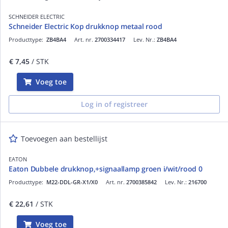
SCHNEIDER ELECTRIC
Schneider Electric Kop drukknop metaal rood
Producttype:
ZB4BA4
Art. nr.
2700334417
Lev. Nr.:
ZB4BA4
€ 7,45
/ STK
Voeg toe
Log in of registreer
Toevoegen aan bestellijst
EATON
Eaton Dubbele drukknop,+signaallamp groen i/wit/rood 0
Producttype:
M22-DDL-GR-X1/X0
Art. nr.
2700385842
Lev. Nr.:
216700
€ 22,61
/ STK
Voeg toe