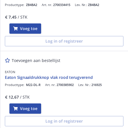
Producttype:
ZB4BA2
Art. nr.
2700334415
Lev. Nr.:
ZB4BA2
€ 7,45
/ STK
Voeg toe
Log in of registreer
Toevoegen aan bestellijst
EATON
Eaton Signaaldrukknop vlak rood terugverend
Producttype:
M22-DL-R
Art. nr.
2700385902
Lev. Nr.:
216925
€ 12,67
/ STK
Voeg toe
Log in of registreer