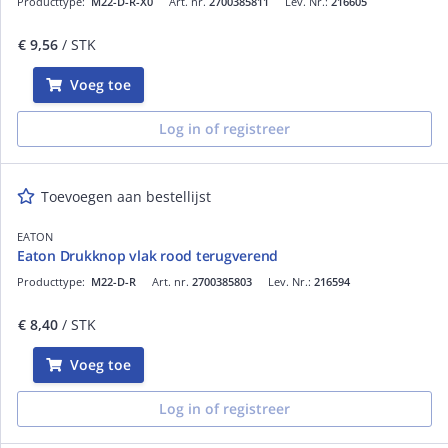
Producttype:
M22-D-R-X0
Art. nr.
2700385811
Lev. Nr.:
216605
€ 9,56
/ STK
Voeg toe
Log in of registreer
Toevoegen aan bestellijst
EATON
Eaton Drukknop vlak rood terugverend
Producttype:
M22-D-R
Art. nr.
2700385803
Lev. Nr.:
216594
€ 8,40
/ STK
Voeg toe
Log in of registreer