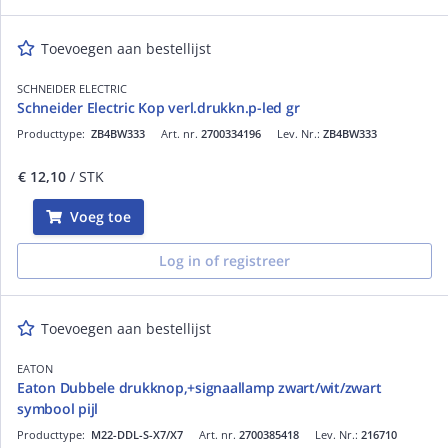
Toevoegen aan bestellijst
SCHNEIDER ELECTRIC
Schneider Electric Kop verl.drukkn.p-led gr
Producttype:
ZB4BW333
Art. nr.
2700334196
Lev. Nr.:
ZB4BW333
€ 12,10
/ STK
Voeg toe
Log in of registreer
Toevoegen aan bestellijst
EATON
Eaton Dubbele drukknop,+signaallamp zwart/wit/zwart
symbool pijl
Producttype:
M22-DDL-S-X7/X7
Art. nr.
2700385418
Lev. Nr.:
216710