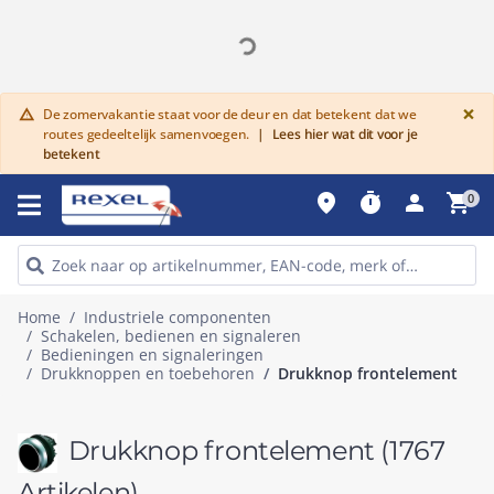
G
×
De zomervakantie staat voor de deur en dat betekent dat we
warning
routes gedeeltelijk samenvoegen.
|
Lees hier wat dit voor je
betekent
place
timer
person
shopping_cart
0
Home
Industriele componenten
Schakelen, bedienen en signaleren
Bedieningen en signaleringen
Drukknoppen en toebehoren
Drukknop frontelement
Drukknop frontelement
(1767
Artikelen)