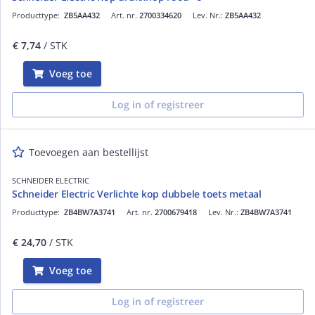
Producttype:
ZB5AA432
Art. nr.
2700334620
Lev. Nr.:
ZB5AA432
€ 7,74
/ STK
Voeg toe
Log in of registreer
Toevoegen aan bestellijst
SCHNEIDER ELECTRIC
Schneider Electric Verlichte kop dubbele toets metaal
Producttype:
ZB4BW7A3741
Art. nr.
2700679418
Lev. Nr.:
ZB4BW7A3741
€ 24,70
/ STK
Voeg toe
Log in of registreer