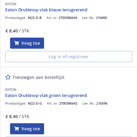
EATON
Eaton Drukknop vlak blauw terugverend
Producttype:
M22-D-B
Art. nr.
2700386644
Lev. Nr.:
216600
€ 8,40
/ STK
Voeg toe
Log in of registreer
Toevoegen aan bestellijst
EATON
Eaton Drukknop vlak groen terugverend
Producttype:
M22-D-G
Art. nr.
2700386642
Lev. Nr.:
216596
€ 8,40
/ STK
Voeg toe