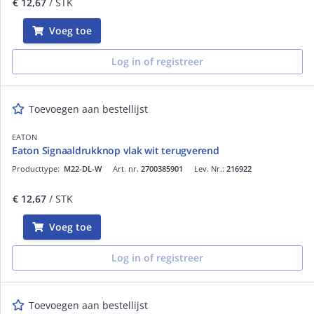
€ 12,67
/ STK
Voeg toe
Log in of registreer
Toevoegen aan bestellijst
EATON
Eaton Signaaldrukknop vlak wit terugverend
Producttype:
M22-DL-W
Art. nr.
2700385901
Lev. Nr.:
216922
€ 12,67
/ STK
Voeg toe
Log in of registreer
Toevoegen aan bestellijst