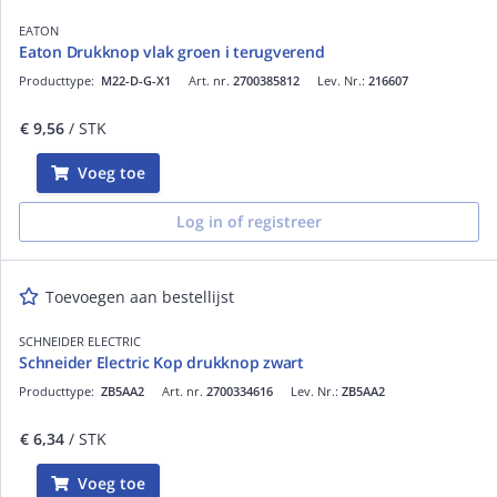
EATON
Eaton Drukknop vlak groen i terugverend
Producttype:
M22-D-G-X1
Art. nr.
2700385812
Lev. Nr.:
216607
€ 9,56
/ STK
Voeg toe
Log in of registreer
Toevoegen aan bestellijst
SCHNEIDER ELECTRIC
Schneider Electric Kop drukknop zwart
Producttype:
ZB5AA2
Art. nr.
2700334616
Lev. Nr.:
ZB5AA2
€ 6,34
/ STK
Voeg toe