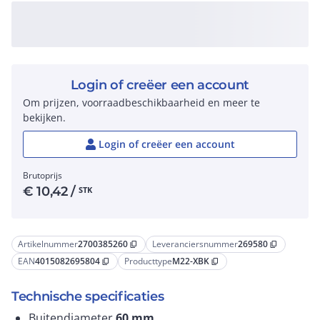
Login of creëer een account
Om prijzen, voorraadbeschikbaarheid en meer te
bekijken.
Login of creëer een account
Brutoprijs
€
10,42
/
STK
Artikelnummer
2700385260
Leveranciersnummer
269580
content_copy
content_copy
EAN
4015082695804
Producttype
M22-XBK
content_copy
content_copy
Technische specificaties
Buitendiameter
60
mm