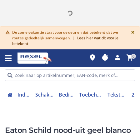
G
×
De zomervakantie staat voor de deur en dat betekent dat we
warning
routes gedeeltelijk samenvoegen.
|
Lees hier wat dit voor je
betekent
place
timer
person
shopping_cart
0
Industriele componenten
Schakelen, bedienen en signaleren
Bedieningen en signaleringen
Toebehoren bedieningen en signaleringen
Tekstschild drukknop / signaallamp
269580
Eaton Schild nood-uit geel blanco