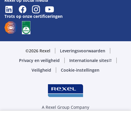
Rexel op social media
Trots op onze certificeringen
©2026 Rexel
Leveringsvoorwaarden
Privacy en veiligheid
Internationale sites
open_in_new
Veiligheid
Cookie-instellingen
A Rexel Group Company
Selecteer de juiste hoeveelheid