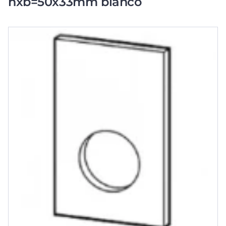
hxb=50x33mm blanco