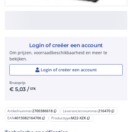
Login of creëer een account
Om prijzen, voorraadbeschikbaarheid en meer te
bekijken.
Login of creëer een account
Brutoprijs
€
5,03
/
STK
Artikelnummer
2700386618
Leveranciersnummer
216470
content_copy
content_copy
EAN
4015082164706
Producttype
M22-XZK
content_copy
content_copy