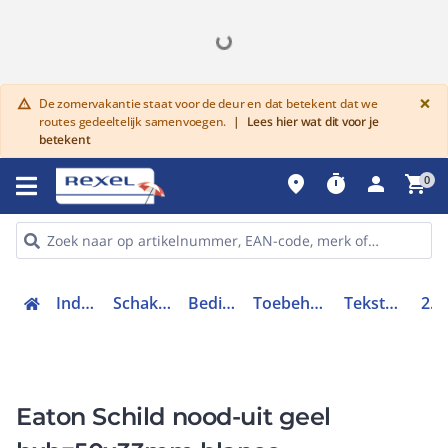
G
×
De zomervakantie staat voor de deur en dat betekent dat we
warning
routes gedeeltelijk samenvoegen.
|
Lees hier wat dit voor je
betekent
place
timer
person
shopping_cart
0
Industriele componenten
Schakelen, bedienen en signaleren
Bedieningen en signaleringen
Toebehoren bedieningen en signaleringen
Tekstschild drukknop / signaallamp
216470
Eaton Schild nood-uit geel