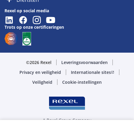
Rexel op social media
Trots op onze certificeringen
©2026 Rexel
Leveringsvoorwaarden
Privacy en veiligheid
Internationale sites
open_in_new
Veiligheid
Cookie-instellingen
A Rexel Group Company
Selecteer de juiste hoeveelheid