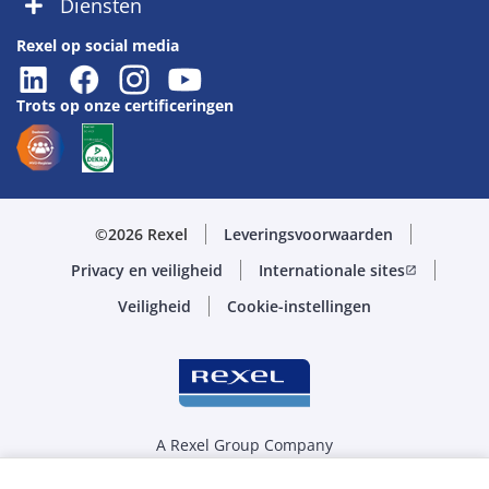
Diensten
Rexel op social media
Trots op onze certificeringen
©2026 Rexel
Leveringsvoorwaarden
Privacy en veiligheid
Internationale sites
open_in_new
Veiligheid
Cookie-instellingen
A Rexel Group Company