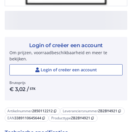
Login of creëer een account
Om prijzen, voorraadbeschikbaarheid en meer te
bekijken.
Login of creëer een account
Brutoprijs
€
3,02
/
STK
Artikelnummer
2850112212
Leveranciersnummer
ZB2BY4921
content_copy
content_copy
EAN
3389110645644
Producttype
ZB2BY4921
content_copy
content_copy