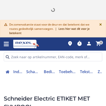
G
×
De zomervakantie staat voor de deur en dat betekent dat we
warning
routes gedeeltelijk samenvoegen.
|
Lees hier wat dit voor je
betekent
place
timer
person
shopping_cart
0
Industriele componenten
Schakelen, bedienen en signaleren
Bedieningen en signaleringen
Toebehoren bedieningen en signaleringen
Tekstschild drukknop / signaallamp
ZB2BY4921
Schneider Electric ETIKET MET