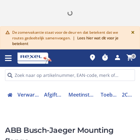
G
×
De zomervakantie staat voor de deur en dat betekent dat we
warning
routes gedeeltelijk samenvoegen.
|
Lees hier wat dit voor je
betekent
place
timer
person
shopping_cart
0
Verwarmen, Koelen en Ventileren
Afgiftesysteem en appendages
Meetinstrumenten (opname / registratie)
Toebehoren thermometer
2CQG505804R2021
ABB Busch-Jaeger Mounting