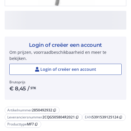
Login of creëer een account
Om prijzen, voorraadbeschikbaarheid en meer te
bekijken.
Login of creëer een account
Brutoprijs
€
8,45
/
STK
Artikelnummer
2850492932
content_copy
Leveranciersnummer
2CQG505804R2021
EAN
5391539125124
content_copy
content_copy
Producttype
MF7
content_copy