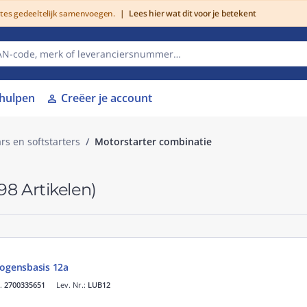
utes gedeeltelijk samenvoegen.
|
Lees hier wat dit voor je betekent
lhulpen
Creëer je account
person
rs en softstarters
Motorstarter combinatie
98 Artikelen)
mogensbasis 12a
r.
2700335651
Lev. Nr.:
LUB12