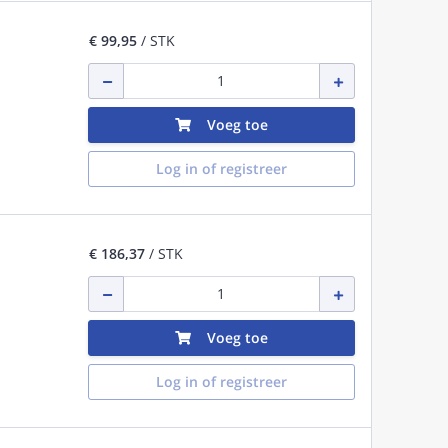
€ 99,95
/ STK
Voeg toe
Log in of registreer
€ 186,37
/ STK
Voeg toe
Log in of registreer