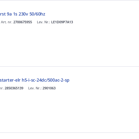
rst 9a 1s 230v 50/60hz
Art. nr.
2700675955
Lev. Nr.:
LE1D09P7A13
arter-elr h5-i-sc-24dc/500ac-2-sp
nr.
2850365139
Lev. Nr.:
2901063