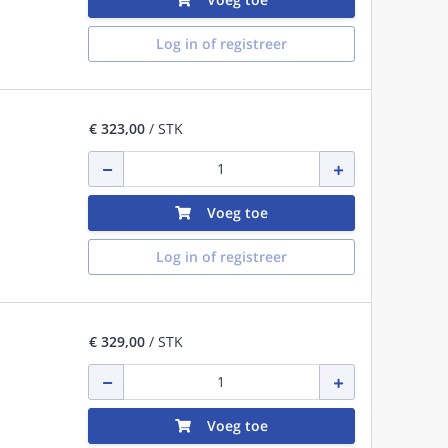
Log in of registreer
€ 323,00
/ STK
Voeg toe
Log in of registreer
€ 329,00
/ STK
Voeg toe