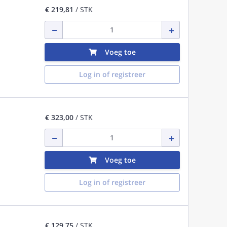
€ 219,81
/ STK
Voeg toe
Log in of registreer
€ 323,00
/ STK
Voeg toe
Log in of registreer
€ 129,75
/ STK