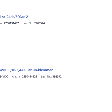
i-sc-24dc/500ac-2
nr.
2700131487
Lev. Nr.:
2900574
4VDC 0,18-2,4A Push-In-klemmen
-24VDC
Art. nr.
2850464626
Lev. Nr.:
192392