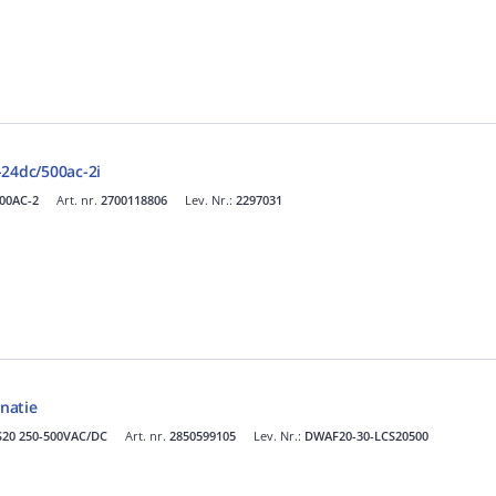
-24dc/500ac-2i
00AC-2
Art. nr.
2700118806
Lev. Nr.:
2297031
natie
S20 250-500VAC/DC
Art. nr.
2850599105
Lev. Nr.:
DWAF20-30-LCS20500