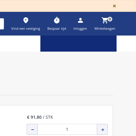
GLOBA
×
place
timer
person
shopping_cart
0
Vind een vestiging
Bespaar tijd
Inloggen
Winkelwagen
Keuzehulpen & calculatoren
settings
€ 91,80
/ STK