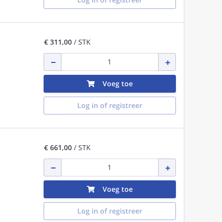
€ 311,00
/ STK
Voeg toe
Log in of registreer
€ 661,00
/ STK
Voeg toe
Log in of registreer