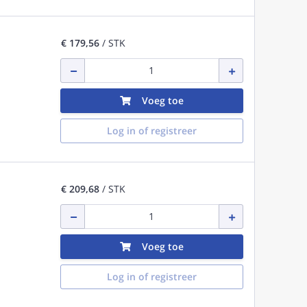
€ 179,56
/ STK
Voeg toe
Log in of registreer
€ 209,68
/ STK
Voeg toe
Log in of registreer