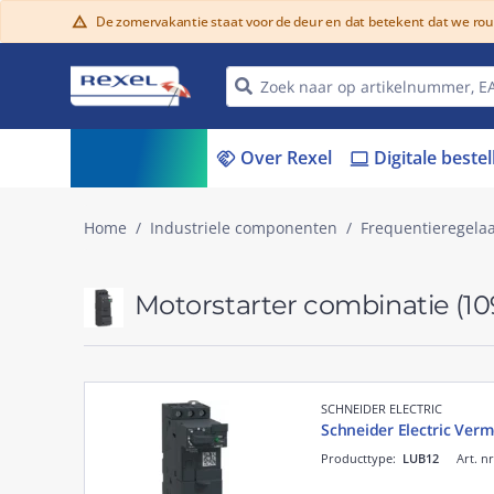
De zomervakantie staat voor de deur en dat betekent dat we ro
warning
Assortiment
Over Rexel
Digitale beste
menu_book
handshake
laptop
Home
Industriele componenten
Frequentieregelaa
Motorstarter combinatie
(10
SCHNEIDER ELECTRIC
Schneider Electric Ver
Producttype:
LUB12
Art. n