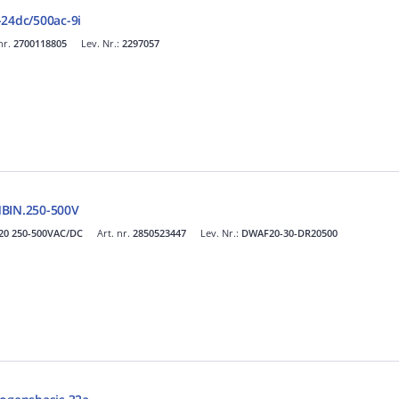
-24dc/500ac-9i
nr.
2700118805
Lev. Nr.:
2297057
IN.250-500V
20 250-500VAC/DC
Art. nr.
2850523447
Lev. Nr.:
DWAF20-30-DR20500