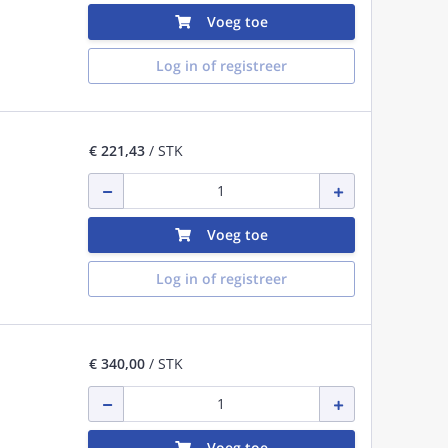
Voeg toe
Log in of registreer
€ 221,43
/ STK
Voeg toe
Log in of registreer
€ 340,00
/ STK
Voeg toe