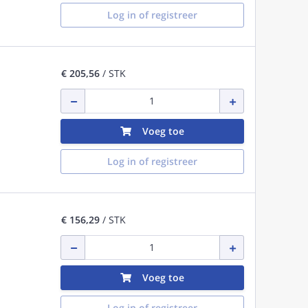
Log in of registreer
€ 205,56
/ STK
Voeg toe
Log in of registreer
€ 156,29
/ STK
Voeg toe
Log in of registreer